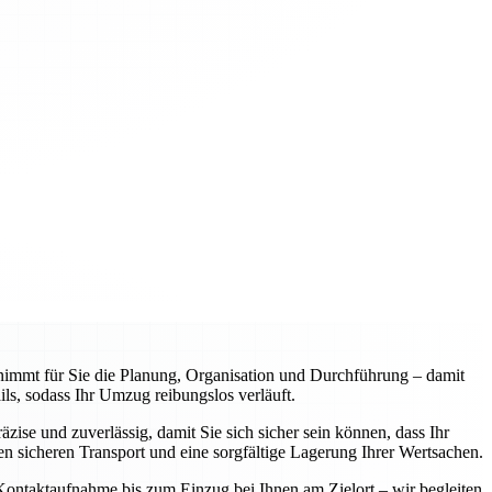
mmt für Sie die Planung, Organisation und Durchführung – damit
s, sodass Ihr Umzug reibungslos verläuft.
ise und zuverlässig, damit Sie sich sicher sein können, dass Ihr
 sicheren Transport und eine sorgfältige Lagerung Ihrer Wertsachen.
 Kontaktaufnahme bis zum Einzug bei Ihnen am Zielort – wir begleiten