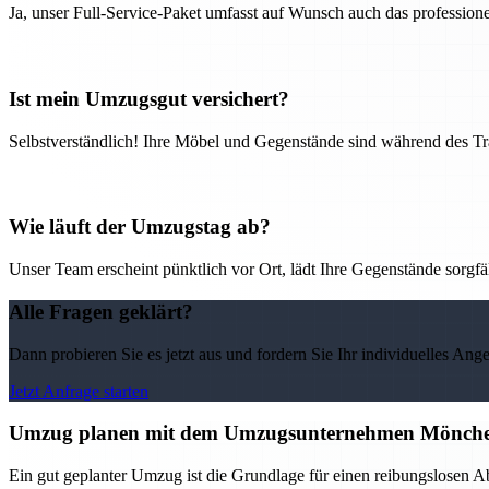
Ja, unser Full-Service-Paket umfasst auf Wunsch auch das professio
Ist mein Umzugsgut versichert?
Selbstverständlich! Ihre Möbel und Gegenstände sind während des Tra
Wie läuft der Umzugstag ab?
Unser Team erscheint pünktlich vor Ort, lädt Ihre Gegenstände sorgfälti
Alle Fragen geklärt?
Dann probieren Sie es jetzt aus und fordern Sie Ihr individuelles Ang
Jetzt Anfrage starten
Umzug planen mit dem Umzugsunternehmen Möncheng
Ein gut geplanter Umzug ist die Grundlage für einen reibungslosen 