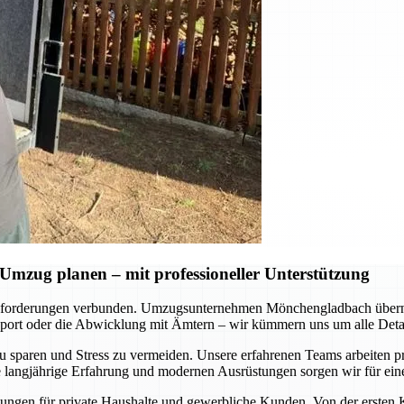
mzug planen – mit professioneller Unterstützung
usforderungen verbunden. Umzugsunternehmen Mönchengladbach überni
sport oder die Abwicklung mit Ämtern – wir kümmern uns um alle Detail
 sparen und Stress zu vermeiden. Unsere erfahrenen Teams arbeiten präz
angjährige Erfahrung und modernen Ausrüstungen sorgen wir für einen
Lösungen für private Haushalte und gewerbliche Kunden. Von der ersten