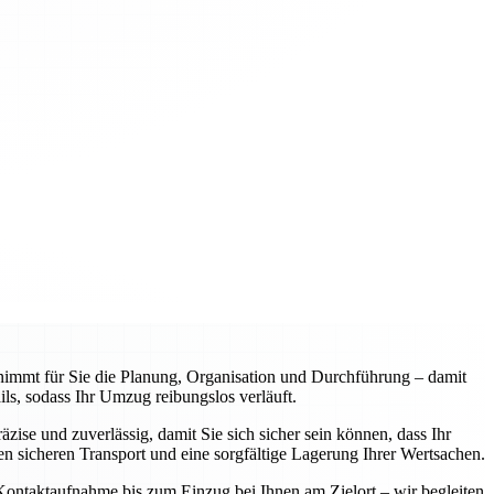
mmt für Sie die Planung, Organisation und Durchführung – damit
s, sodass Ihr Umzug reibungslos verläuft.
ise und zuverlässig, damit Sie sich sicher sein können, dass Ihr
 sicheren Transport und eine sorgfältige Lagerung Ihrer Wertsachen.
 Kontaktaufnahme bis zum Einzug bei Ihnen am Zielort – wir begleiten