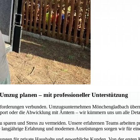
mzug planen – mit professioneller Unterstützung
usforderungen verbunden. Umzugsunternehmen Mönchengladbach überni
sport oder die Abwicklung mit Ämtern – wir kümmern uns um alle Detail
 sparen und Stress zu vermeiden. Unsere erfahrenen Teams arbeiten präz
angjährige Erfahrung und modernen Ausrüstungen sorgen wir für einen
Lösungen für private Haushalte und gewerbliche Kunden. Von der ersten