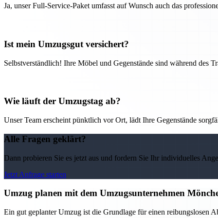
Ja, unser Full-Service-Paket umfasst auf Wunsch auch das professio
Ist mein Umzugsgut versichert?
Selbstverständlich! Ihre Möbel und Gegenstände sind während des Tra
Wie läuft der Umzugstag ab?
Unser Team erscheint pünktlich vor Ort, lädt Ihre Gegenstände sorgfälti
Alle Fragen geklärt?
Dann probieren Sie es jetzt aus und fordern Sie Ihr individuelles Ang
Jetzt Anfrage starten
Umzug planen mit dem Umzugsunternehmen Möncheng
Ein gut geplanter Umzug ist die Grundlage für einen reibungslosen 